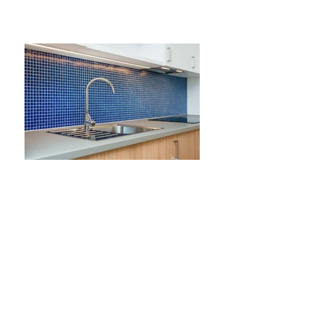
TRUHLÁŘSKÁ VÝROBA
Truhlářské prvky byly navrženy a vyrobeny