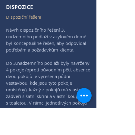
DISPOZICE
Dispoziční řešení
Návrh dispozičního řešení 3.
nadzemního podlaží v azylovém domě
byl konceptuálně řešen, aby odpovídal
potřebám a požadavkům klienta.
Do 3.nadzemního podlaží byly navrženy
4 pokoje (oproti původním pěti, absence
dvou pokojů je vyřešena půdní
vestavbou, kde jsou tyto pokoje
umístěny), každý z pokojů má vlastní
zádveří s šatní skříní a vlastní koupelnou
s toaletou. V rámci jednotlivých pokojů
jsou nad koupelnami umístěny úložné
prostory.